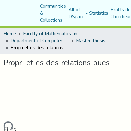
Communities
All of
Profils de
&
Statistics
DSpace
Chercheur
Collections
Home
Faculty of Mathematics and Computer Science
Department of Computer Science
Master Thesis
Propri et es des relations oues
Propri et es des relations oues
ding...
Files