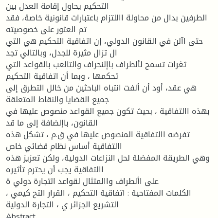
التحكيم يحاول إقامة العدل بين
الطرفين بدال من محاولة االلتزام باعتبارات قانونية خاصة، فقد
تم العثور على خصوصيته
حتى اآلن في القانون الدولي، إن اتفاقية التحكيم هي التي
ال تزال مثيرة للجدل، وبالتالي تجد
ثغرات تسمح لألطراف باإلنحراف والتالعب بالقواعد التي
تحكمها ، وبما أن اتفاقية التحكيم
هي عقد، أود أن ألفت انتباه الباحثين من خالل التطرق إلى
جميع القضايا والنقاط المتعلقة
بهذه االتفاقية ، بحيث تكون جميع القواعد منصوص عليها في
القانون، باإلضافة إلى ما قد
تفرضه االتفاقية المنصوص عليها في ق.م ، تشكل هذه
االتفاقية أساس نظام قضائي خاص
وهي الطريقة المفضلة لحل النزاعات الدولية، ولكن تعزيز هذه
االتفاقية يجب أن يحترم تأثيره
على األطراف واالمتثال لقواعد التجارة دولي ة.
الكلمات المفتاحية : اتفاقية التحكيم ، القرار التح كيمي ،
التشريع الجزائر ي ، التجارة الدولية
Abstract