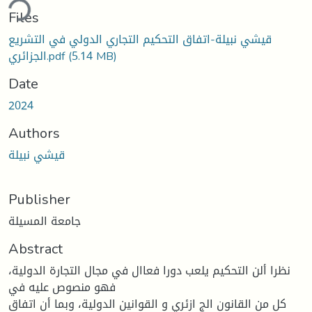
ding...
Files
قيشي نبيلة-اتفاق التحكيم التجاري الدولي في التشريع
الجزائري.pdf
(5.14 MB)
Date
2024
Authors
قيشي نبيلة
Publisher
جامعة المسيلة
Abstract
نظرا ألن التحكيم يلعب دورا فعاال في مجال التجارة الدولية،
فهو منصوص عليه في
كل من القانون الج ازئري و القوانين الدولية، وبما أن اتفاق