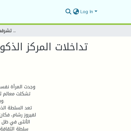
Log In
تداخلات المركز الذكوري والهامش الأنثوي في رواية تشرفت برحيلك لفيروز رشام
تداخلات المركز الذك
وجدت المرأة نفسه
تشكلت معالم ثن
وب
تعد السلطة الذك
لفيروز رشام، فكان 
الأنثى في ظل ه
سلطة الثقافة) 