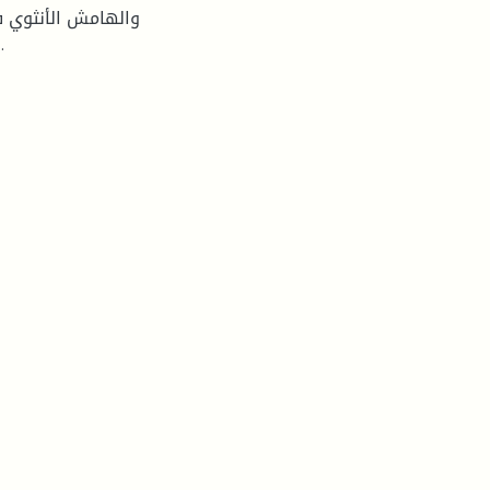
والهامش الأنثوي ف
سلطة مركزية يمثلها الرجل، وسلطة هامشية تمثلها المرأة.