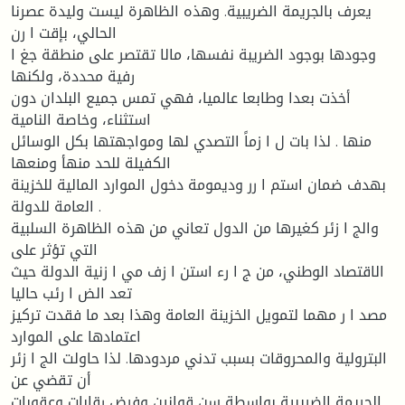
يعرف بالجريمة الضريبية. وهذه الظاهرة ليست وليدة عصرنا
الحالي، بإقت ا رن
وجودها بوجود الضريبة نفسها، مالا تقتصر على منطقة جغ ا
رفية محددة، ولكنها
أخذت بعدا وطابعا عالميا، فهي تمس جميع البلدان دون
استثناء، وخاصة النامية
منها . لذا بات ل ا زماً التصدي لها ومواجهتها بكل الوسائل
الكفيلة للحد منهأ ومنعها
بهدف ضمان استم ا رر وديمومة دخول الموارد المالية للخزينة
العامة للدولة .
والج ا زئر كغيرها من الدول تعاني من هذه الظاهرة السلبية
التي تؤثر على
الاقتصاد الوطني، من ج ا رء استن ا زف مي ا زنية الدولة حيث
تعد الض ا رئب حاليا
مصد ا ر مهما لتمويل الخزينة العامة وهذا بعد ما فقدت تركيز
اعتمادها على الموارد
البترولية والمحروقات بسبب تدني مردودها. لذا حاولت الج ا زئر
أن تقضي عن
الجريمة الضريبية بواسطة سن قوانين وفرض رقابات وعقوبات