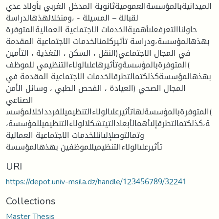
الميدانيةبالمؤسسةالعموميةثانوية المدخل الغربي بأولاد عدي
لقبالة – المسيلة - ،ومنخلالهذهالدراسة
حاولناالتعرفعلىأهميةالخدمات الاجتماعية العماليةالمتوفرة
بهذهالمؤسسة،ودراسة تأثيركلمنالخدمات الاجتماعية المقدمة
في المجال الاجتماعي(النقل ، السكن ، التغذية ، التأمين
)المتوفرةبالمؤسسةوتأثيرهاعلىالولاءالتنظيمي للموظف
بهذهالمؤسسةكذلكتمالتطرقالخدمات الاجتماعية المقدمة في
المجال الصحي (العيادة ، الفحص الطبي ، وسائل الأمن
الصناعي
)المتوفرةبالمؤسسةلهاتأثيرعلىالولاءالتنظيميللفردداخلالمؤسس
ة،كذلكتمالتطرقإلىأهمالأبعادالتيتشكلالولاءالتنظيميللمؤسسة،
وتمالتوصلإلىانللخدمات الاجتماعية العمالية
تأثيرعلىالولاءالتنظيميللموظفين بهذهالمؤسسة
URI
https://depot.univ-msila.dz/handle/123456789/32241
Collections
Master Thesis