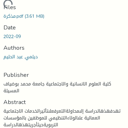
Loading...
Files
(3.61 MB)
مذكرة.pdf
Date
2022-09
Authors
ديلمي, عبد الحليم
Publisher
كلية العلوم الانسانية والاجتماعية جامعة محمد بوضياف
المسيلة
Abstract
تهدفهذهالدراسة إلىمحاولةالتعرفعلىتأثيرالخدمات الاجتماعية
العمالية علىالولاءالتنظيمي للموظفين بالمؤسسات
التربويةحيثأجريتهذهالدراسة