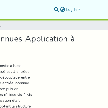
Log In
d’états à entrées inconnues Application à un bioréacteur.
onnues Application à
nostic à base
lisé est à entrées
e découplage entre
e entrée inconnue.
nce puis en
s résidus vis-à-vis
isation était
optant la structure