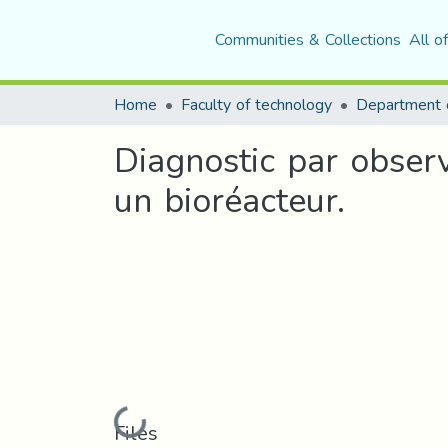
Communities & Collections
All o
Home
Faculty of technology
Diagnostic par observ
un bioréacteur.
Loading...
Files