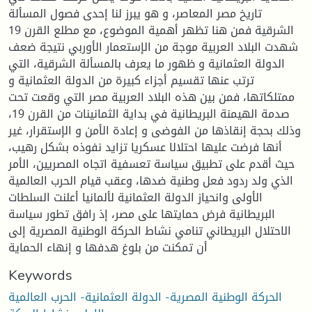
تاريخ مصر المعاصر، و هو يبرز لنا إحدى فصول المسألة
الشرقية فمن هنا تظهر أهمية الموضوع، مع مطلع القرن 19
شهدت البلاد العربية موجة من الإستعمار الأوربي نتيجة ضعف
الدولة العثمانية و ظهور ما يعرف بالمسألة الشرقية، التي
ترتب عنها تقسيم أجزاء كبيرة من الدولة العثمانية و
ممتلكاتها، فمن بين هذه البلاد العربية مصر التي وقعت تحت
صدمة الهيمنة البريطانية في بداية الثمانينات من القرن 19،
وذلك بحجة إنقاذها من الفوضى و إعادة الأمن و الإستقرار، غير
أنها فرضت عليها احتلالا عسكريا تزايد نفوذه بشكل رهيب،
حيث أقدم على تطبيق سياسة تعسفية اتجاه المصريين، الأمر
الذي ولد ردود فعل وطنية ضدها، وعقب قيام الحرب العالمية
الأولى وانحياز الدولة العثمانية لألمانيا أعلنت السلطات
البريطانية فرض حمايتها على مصر، إذ رافق تطور سياسة
الاحتلال البريطاني تنامي نشاط الحركة الوطنية المصرية إلى
أن تمكنت من بلوغ هدفها و إنهاء الحماية
Keywords
الحركة الوطنية المصرية- الدولة العثمانية- الحرب العالمية