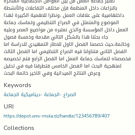
تعتبر جماعة العمل من بين العوامل الاجتماعية المتأثرة
بالنزاعات داخل المنظمة فإن مختلف التفاعلات والأنشطة
داخلهامبية على علاقات العمل ،ونظرا للاهمية الكبيرة لهذا
الموضوع والمتمثل في الصراع التنظيمي وتماسك جماعة
العمل داخل المؤسسة والذي نعتبره من مواضيع العصر وعليه
جاء بحثنا هذا بالشكل التالي مقدمة وخمسة فصول
وخاتمة،حيث خصصنا الفصل الاول للاطار التمهيدي للدراسة اما
الفصل الثاني فتناولنا فيه الصراع التنظيمي اما الفصل الثالث
فخصصناه لتماسك جماعة العمل اما الفصل الرابع فتم تخصيصه
لمنهجية البحث اما الفصل الخامس فتطرقنا فيه في تحليل
وعرض النتائج الميدانية وفي الاخير خاتمة البحث
Keywords
الصراع -الجماعة -ديناميكية الجماعة
URI
https://depot.univ-msila.dz/handle/123456789/407
Collections