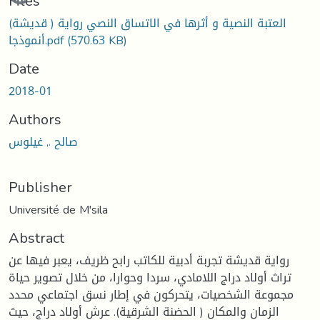
Loading...
Files
العتبة النصية و أثرها في الاتساق النصي رواية ( قديشة)
(570.63 KB)
أنموذجا.pdf
Date
2018-01
Authors
صالح ., غيلوس
Publisher
Université de M'sila
Abstract
رواية قديشة تجربة أدبية للكاتب رابح ظريف، يعبر فيها عن
تراث أولاد دراج اللامادي، سردا وحوارا، من خلال تصوير حياة
مجموعة الشخصيات، يتحركون في إطار نسق اجتماعي محدد
الزمان والمكان ( الحضنة الشرقية). عرش أولاد دراج، حيث