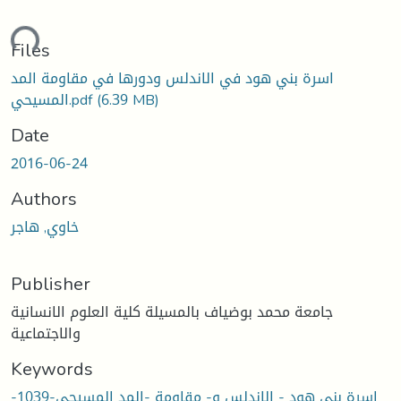
ading...
Files
اسرة بني هود في الاندلس ودورها في مقاومة المد
المسيحي.pdf
(6.39 MB)
Date
2016-06-24
Authors
خاوي, هاجر
Publisher
جامعة محمد بوضياف بالمسيلة كلية العلوم الانسانية
والاجتماعية
Keywords
اسرة بني هود - الاندلس و- مقاومة -المد المسيحي-1039-