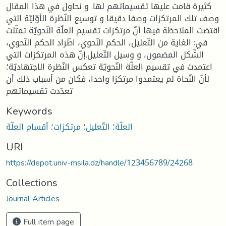
كثيرة قامت عليها تقسيماتهم لها. و نحاول في هذا المقال
وصف تلك المرتكزات وصفا دقيقا و توسيع النّظرة الأوّليّة التي
اقتضت الملاحظة فيها أنّ مرتكزات تقسيم العلّة النّحويّة تمثّلت
في: الغاية من التّعليل، الحكم النّحوي، اطّراد الحكم النّحوي،
الشّكل المضمون، و وسيل التّعليل.إنّ هذه المرتكزات التي
اعتمدت في تقسيم العلّة النّحويّة تعكس النّظرة الاجتهاديّة؛
لأنّ النّحاة لم يعتمدوا مرتكزا واحدا، فكان من أسباب ذلك أن
تعدّدت تقسيماتهم
Keywords
العلّة؛ التّعليل؛ مرتكزات؛ أقسام العلّة
URI
https://depot.univ-msila.dz/handle/123456789/24268
Collections
Journal Articles
Full item page