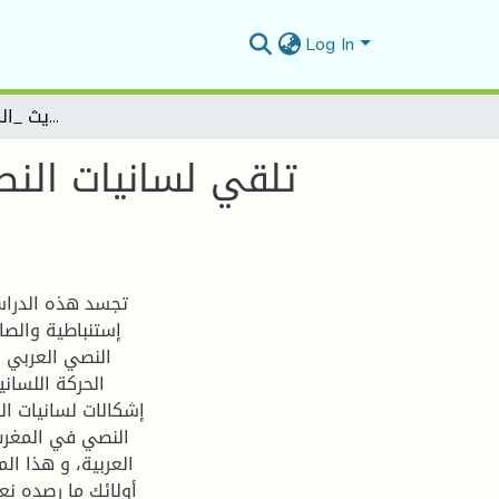
Log In
تلقي لسانيات النص في الدرس اللساني العربي الحديث _المغرب العربي أنموذجا _
تلقي لسانيات النص
تجسد هذه الدراس
إستنباطية والصا
النصي العربي ا
الحركة اللساني
إشكالات لسانيات ال
النصي في المغرب 
العربية، و هذا ا
أولائك ما رصده نع