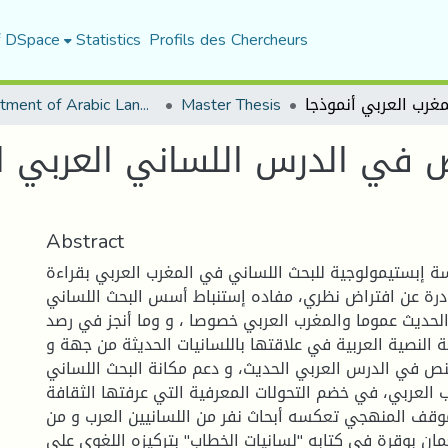
f DSpace
Statistics
Profils des Chercheurs
Department of Arabic Language and Literature
Master Thesis
 في الدرس اللساني العربي ا
Abstract
ة إبستيمولوجية للبحث اللساني في المغرب العربي بقراءة
درة عن افتراض نظري، مفاده إستنباط أسس البحث اللساني
لحديث عموما والمغرب العربي خصوصا ، و وما أنجز في رصد
ة النصية العربية في علاقتها باللسانيات الحديثة من جهة و
نص في الدرس العربي الحديث، و دعم مكانة البحث اللساني
العربي، في خضم التحولات المعرفية التي عرفتها الثقافة
لموقف المنهجي تعكسه أبحاث نفر من اللسانيين العرب و من
مان بوقرة في كتابه "لسانيات الخطاب" بتركيزه اللغوي على