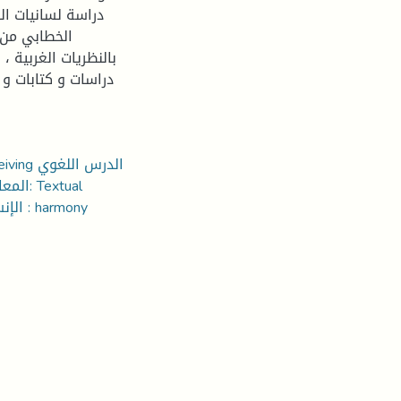
دراسة لسانيات ال
الخطابي من خ
بالنظريات الغربية ،
دراسات و كتابات و 
standards- Normes textuelles الإتساق: Consistency الإنسجام : harmony