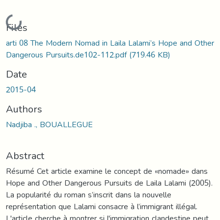
Loading...
Files
arti 08 The Modern Nomad in Laila Lalami’s Hope and Other
Dangerous Pursuits.de102-112.pdf
(719.46 KB)
Date
2015-04
Authors
Nadjiba ., BOUALLEGUE
Abstract
Résumé Cet article examine le concept de «nomade» dans
Hope and Other Dangerous Pursuits de Laila Lalami (2005).
La popularité du roman s’inscrit dans la nouvelle
représentation que Lalami consacre à l’immigrant illégal.
L'article cherche à montrer si l'immigration clandestine peut