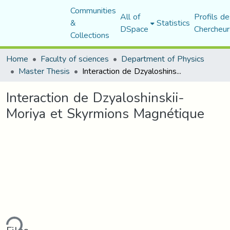
Communities
All of
Profils de
&
Statistics
DSpace
Chercheur
Collections
Home
Faculty of sciences
Department of Physics
Master Thesis
Interaction de Dzyaloshinskii-Moriya et Skyrmions Magnétique
Interaction de Dzyaloshinskii-
Moriya et Skyrmions Magnétique
ding...