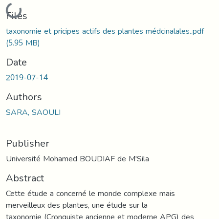
Loading...
Files
taxonomie et pricipes actifs des plantes médcinalales..pdf
(5.95 MB)
Date
2019-07-14
Authors
SARA, SAOULI
Publisher
Université Mohamed BOUDIAF de M'Sila
Abstract
Cette étude a concerné le monde complexe mais
merveilleux des plantes, une étude sur la
taxonomie (Cronquiste ancienne et moderne APG) des