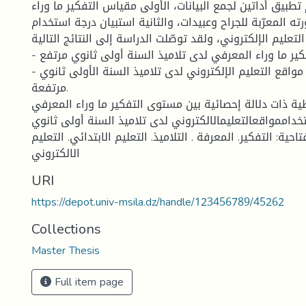
 تطبيق أداتين لجمع البيانات، الأولى مقياس التفكير ما وراء
 المعرّبة للجراح وعبيدات، والثانية استبيان درجة استخدام
لتعليم الإلكتروني، ولقد توصّلت الدراسة إلى النتائج التالية:
- مستوى التفكير ما وراء المعرفي لدى تلاميذ السنة أولى ثانوي مرتفع.
- درجة استخدام مواقع التعليم الإلكتروني لدى تلاميذ السنة الأولى ثانوي
مرتفعة.
طية ذات دلالة إحصائية بين مستوى التفكير ما وراء المعرفي
داممواقعالتعليمالالكتروني لدى تلاميذ السنة أولى ثانوي.
احية: التفكير. المعرفة . التلاميذ. التعليم الابتدائي. التعليم
الالكتروني
URI
https://depot.univ-msila.dz/handle/123456789/45262
Collections
Master Thesis
Full item page