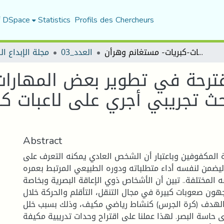
f DSpace
Statistics
Profils des Chercheurs
تأثير وحدات تدريبية مقترحة في تطوير بعض المهارات الأساسية لدى لاعبات كرة الهدف بحث تجريبي أجري على لاعبات كرة الهدف إناث-كبريات- مستغانم وهرأن.
العدد_03
مجلة الإبداع ا
مقترحة في تطوير بعض المهارات
حث تجريبي أجري على لاعبات ك
Abstract
ة المكفوفين وباعتبار أن الشخص العادي يمكنه التعرف على
 ليضمن لنفسه أداء متطلباته ودوره الطبيعي المرتبط بعمره
المختلفة.. تبين أن الأشخاص ذوي الإعاقة البصرية وبخاصة
هون صعوبات كبيرة في مجال التنقل، التأقلم والحركة خلال
لهدف (كرة الجرس) كنشاط رياضي مكيف، وذلك بسبب خلل
سة البصر. لهذا عملنا على اقتراح وحدات تدريبية مكيفة