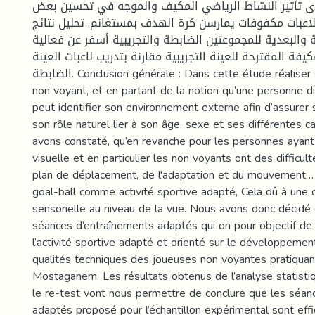
تأثير النشاط الرياضي المكيف والموجه في تحسين بعض
لاعبات مكفوفات يمارسن كرة الهدف بمستغانم. تحليل نتائج
ية والبعدية للمجموعتين الضابطة والتجريبية أسفر عن فعالية
كيفة المقترحة للعينة التجريبية مقارنة بتدريب لاعبات العينة
الضابطة. Conclusion générale : Dans cette étude réaliser sur des personnes
non voyant, et en partant de la notion qu’une personne d
peut identifier son environnement externe afin d’assurer
son rôle naturel lier à son âge, sexe et ses différentes ca
avons constaté, qu’en revanche pour les personnes ayant
visuelle et en particulier les non voyants ont des difficul
plan de déplacement, de l'adaptation et du mouvement… 
goal-ball comme activité sportive adapté, Cela dû à une 
sensorielle au niveau de la vue. Nous avons donc décidé
séances d’entraînements adaptés qui on pour objectif de
l’activité sportive adapté et orienté sur le développemen
qualités techniques des joueuses non voyantes pratiquant
Mostaganem. Les résultats obtenus de l’analyse statistiq
le re-test vont nous permettre de conclure que les séan
adaptés proposé pour l’échantillon expérimental sont eff