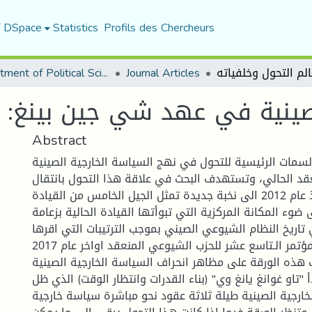
f DSpace
Statistics
Profils des Chercheurs
Department of Political Sciences
Journal Articles
صينية في عهد شي جين بينغ: م
Abstract
سمات الرئيسية للتحول في نهج السياسة الخارجية الصينية
قد الحالي، وتستهدف البحث في علاقة هذا التحول بانتقال
السلطة في بكين منذ عام 2012 الى نخبة جديدة تمثل الجيل الخامس من القيادة
ضوء المكانة المركزية التي تبوأتها القيادة الحالية بزعامة
اريخ النظام الشيوعي الصيني بموجب الترتيبات التي اقرها
المؤتمر الـتاسع عشر للحزب الشيوعي المنعقد اواخر عام 2017.
 هذه الورقة على مظاهر انحراف السياسة الخارجية الصينية
او غوانغ يانغ وي" (بناء القدرات وانتظار الوقت) الذي ظل
ارجية الصينية طيلة ثلاثة عقود نحو مباشرة سياسة خارجية