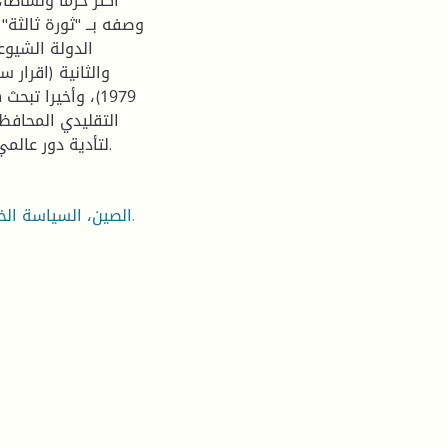
اكثر حزما ونشاطا،
وصفه بــ "ثورة ثالثة"
والثانية (اقرار 
1979)، وأخيرا ت
التقليدي المحافظ 
لتأدية دور عالمي يتوافق مع مكانتها كقوة كبرى في النظام الدولي الحالي.
الصين، السياسة الخارجية، الحزام والطريق، علاقات القوى الكبرى، شي جين بينغ.