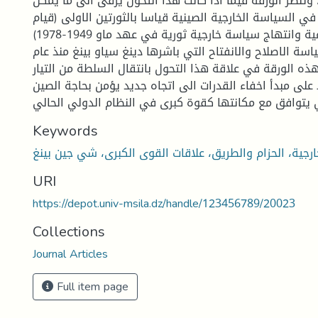
 وتنظر الورقة فيما اذا كانت هذا التحول يرقى الى ما يمكن
 في السياسة الخارجية الصينية قياسا بالثورتين الاولى (قيام
الدولة الشيوعية وانتهاج سياسة خارجية ثورية في عهد ماو 1949-1978)
سياسة الاصلاح والانفتاح التي باشرها دينغ سياو بينغ منذ عام
بحث هذه الورقة في علاقة هذا التحول بانتقال السلطة من التيار
على مبدأ اخفاء القدرات الى اتجاه جديد يؤمن بحاجة الصين
Keywords
URI
https://depot.univ-msila.dz/handle/123456789/20023
Collections
Journal Articles
Full item page