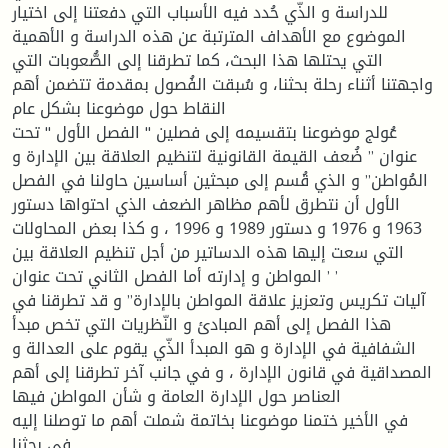
للدراسة و الذّي حُدد فيه الأسباب التي دفعتنا إلى اختيار
الموضوع مع الأهداف المترتبة عن هذه الدراسة و الأهمية
التي يحتلها هذا البحث، كما تطرقنا إلى الصُّعوبات التي
واجهتنا أثناء رحلة بحثنا، و سُبقت الفُصول بمقدمة تتضمن أهم
النقاط حول موضوعنا بشكل عام
عُولج موضوعنا بتقسيمه إلى فصلين " الفصل الأول " تحت
عنوان ’’ ضُعف القيمة القانونية لتنظيم العلاقة بين الإدارة و
المُواطن’’ و الذي قُسم إلى مبحثين أساسين حاولنا في الفصل
الأول أن نتطرق لأهم مظاهر الضعف الذي احتواها دستور
1963 و 1976 و دستور 1989 و 1996 ، و كذا بعض المحاولات
التي سعت إليها هذه الدساتير من أجل تنظيم العلاقة بين
المواطن و إدارته أما الفصل الثاني تحت عنوان ’ ’
آليات تكريس وتعزيز علاقة المواطن بالإدارة’’ و قد تطرقنا في
هذا الفصل إلى أهم المبادئ و النّظريات التي تخص مبدأ
الشفافية في الإدارة و هو المبدأ الذّي يقوم على العدالة و
المصداقية في قانون الإدارة ، و في جانب آخر تطرقنا إلى أهم
العناصر حول الإدارة العامة و شأن المواطن فيها
في الأخير ختمنا موضوعنا بخاتمة شملت أهم ما توصلنا إليه
في بحثنا.