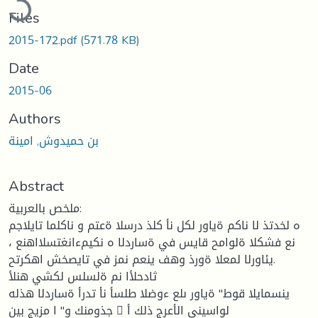
Files
2015-172.pdf
(571.78 KB)
Date
2015-06
Authors
بن حميدوش, امينة
Abstract
ملخص بالعربية:
ه لخدتذ لا ناكم ةياور لكل نأ كلذ درسلا ةعتم و ناكلما تايلاجم
نع فشكلا ةلوامح قايس في ةساردلا ه نكيمءانغتسلااهنع ،
.يئاورلا لمعلا ةورذ وهف ينعم نمز في تايصخش اهكرتح
ثادحلأا نم ةلسلس لكشي هنلأ
ينسمايلا قوط" ةياور ىلع ءوضلا طلسأ نأ تدرأ ةساردلا هذله
جذومنك و" ا مزيج بين 􀄔 لواسيني الأعرج ذلك أ