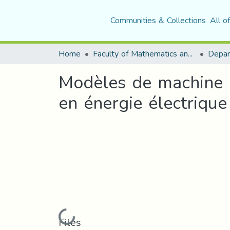
Communities & Collections
All o
Home
Faculty of Mathematics and Computer Science
Modèles de machine L
en énergie électrique
Loading...
Files