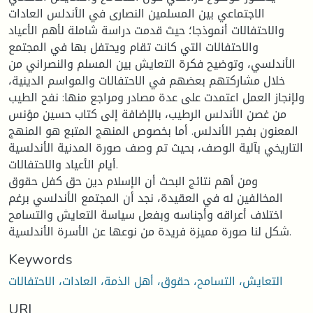
الاجتماعي بين المسلمين النصارى في الأندلس العادات
والاحتفالات أنموذجا؛ حيث قدمت دراسة شاملة لأهم الأعياد
والاحتفالات التي كانت تقام ويحتفل بها في المجتمع
الأندلسي، وتوضيح فكرة التعايش بين المسلم والنصراني من
خلال مشاركتهم بعضهم في الاحتفالات والمواسم الدينية،
ولإنجاز العمل اعتمدت على عدة مصادر ومراجع منها: نفح الطيب
من غصن الأندلس الرطيب، بالإضافة إلى كتاب حسين مؤنس
المعنون بفجر الأندلس. أما بخصوص المنهج المتبع هو المنهج
التاريخي بآلية الوصف، بحيث تم وصف صورة المدنية الأندلسية
أيام الأعياد والاحتفالات.
ومن أهم نتائج البحث أن الإسلام دين حق كفل حقوق
المخالفين له في العقيدة، نجد أن المجتمع الأندلسي برغم
اختلاف أعراقه وأجناسه وبفعل سياسة التعايش والتسامح
شكل لنا صورة مميزة فريدة من نوعها عن الأسرة الأندلسية.
Keywords
التعايش، التسامح، حقوق، أهل الذمة، العادات، الاحتفالات
URI