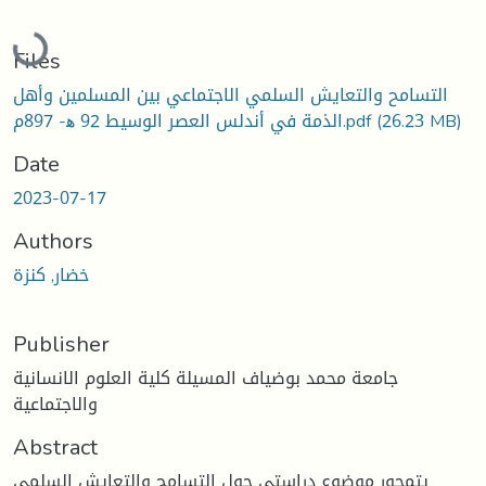
Loading...
Files
التسامح والتعايش السلمي الاجتماعي بين المسلمين وأهل
(26.23 MB)
الذمة في أندلس العصر الوسيط 92 ﻫ- 897م.pdf
Date
2023-07-17
Authors
خضار, كنزة
Publisher
جامعة محمد بوضياف المسيلة كلية العلوم الانسانية
والاجتماعية
Abstract
يتمحور موضوع دراستي حول التسامح والتعايش السلمي