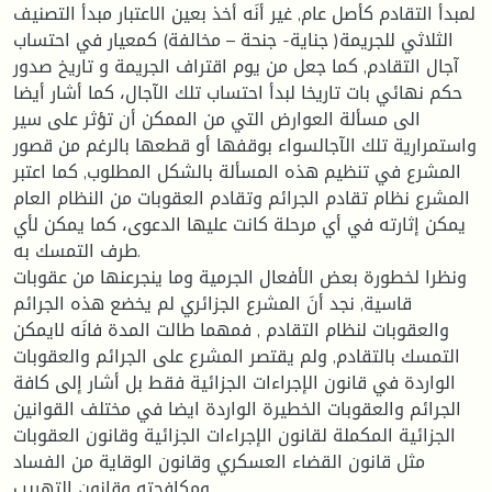
لمبدأ التقادم كأصل عام, غير أنَه أخذ بعين الاعتبار مبدأ التصنيف
الثلاثي للجريمة( جناية- جنحة – مخالفة) كمعيار في احتساب
آجال التقادم, كما جعل من يوم اقتراف الجريمة و تاريخ صدور
حكم نهائي بات تاريخا لبدأ احتساب تلك الآجال، كما أشار أيضا
الى مسألة العوارض التي من الممكن أن تؤثر على سير
واستمرارية تلك الآجالسواء بوقفها أو قطعها بالرغم من قصور
المشرع في تنظيم هذه المسألة بالشكل المطلوب, كما اعتبر
المشرع نظام تقادم الجرائم وتقادم العقوبات من النظام العام
يمكن إثارته في أي مرحلة كانت عليها الدعوى، كما يمكن لأي
طرف التمسك به.
ونظرا لخطورة بعض الأفعال الجرمية وما ينجرعنها من عقوبات
قاسية, نجد أنَ المشرع الجزائري لم يخضع هذه الجرائم
والعقوبات لنظام التقادم , فمهما طالت المدة فانَه لايمكن
التمسك بالتقادم, ولم يقتصر المشرع على الجرائم والعقوبات
الواردة في قانون الإجراءات الجزائية فقط بل أشار إلى كافة
الجرائم والعقوبات الخطيرة الواردة ايضا في مختلف القوانين
الجزائية المكملة لقانون الإجراءات الجزائية وقانون العقوبات
مثل قانون القضاء العسكري وقانون الوقاية من الفساد
ومكافحته وقانون التهريب.