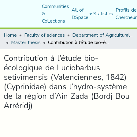
Communities
All of
Profils de
&
Statistics
DSpace
Chercheur
Collections
Home
Faculty of sciences
Department of Agricultural Sciences
Master thesis
Contribution à l’étude bio-écologique de Luciobarbus setivimensis (Valenciennes, 1842) (Cyprinidae) dans l’hydro-système de la région d’Ain Zada (Bordj Bou Arréridj)
Contribution à l’étude bio-
écologique de Luciobarbus
setivimensis (Valenciennes, 1842)
(Cyprinidae) dans l’hydro-système
de la région d’Ain Zada (Bordj Bou
Arréridj)