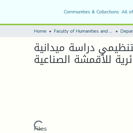
Communities & Collections
All o
Home
Faculty of Humanities and Social Sciences
Depar
لتنظيمي دراسة ميدانية
Loading...
Files