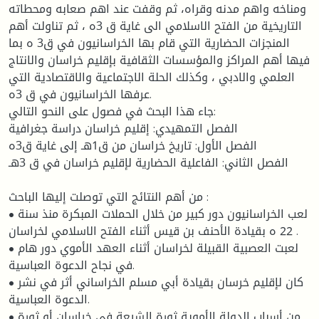
ومناخه واهم مدنه وقراه، ثم وقفت عند اهم صعابه ومحطاته
التاريخية من الفتح الاسلامي الى غاية ق 3ه ، ثم تناولت أهم
المنجزات الحضارية التي قام بها الخراسانيون في ق3 ه بما
فيها أهم المراكز والمؤسسات الثقافية بإقليم خراسان والانتاج
العلمي والادبي ، وكذلك الحلة الاجتماعية والاقتصادية التي
عرفها الخراسانيون في ق 3ه.
جاء هذا البحث في فصول على النحو التالي:
الفصل التمهيدي: إقليم خراسان دراسة جغرافية
الفصل الأول: تاريخ خراسان من ق1هـ إلى غاية ق3ه
الفصل الثاني: الفاعلية الحضارية لإقليم خراسان في ق 3هـ
من أهم النتائج التي توصلت إليها الباحث :
• لعب الخراسانيون دور كبير من خلال الحملات المبكرة منذ سنة
22 ه بقيادة الأحنف بن قيس أثناء الفتح الاسلامي لخراسان .
• لعبت العصبية القبيلة لخراسان أثناء العهد الأموي دور هام
في نجاح الدعوة العباسية.
• كان لإقليم خرسان بقيادة أبي مسلم الخراساني أثر في نشر
الدعوة العباسية.
• من أسباب الدولة الأموية ثورة الشيعة في خراسان أو ثورة