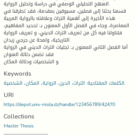
المنهج التحليلي الوصفي في دراسة وتحليل الرواية.
قسمنا بحثنا إلى فصلين، مسبوقين بمقدمة، فقد تطرقنا في
هذه الأخيرة إلى أهمية التراث وعلاقته بالرواية العربية
المعاصرة، وجاء في الفصل الأول المعنون بـ: تحديد المفاهيم،
فتناولنا فيه كل من تعريف التراث الديني، و تعريف الرواية
التاريخية، ولمحة عن جرجي زيدان.
أما الفصل الثاني المعنون بـ: تجليات التراث الديني في الرواية
فقد تضمن دلالة العنوان
و الشخصيات ودلالة المكان.
Keywords
الكلمات المفتاحية: التراث، الدين، الرواية، المكان، الشخصية.
URI
https://depot.univ-msila.dz/handle/123456789/42470
Collections
Master Thesis