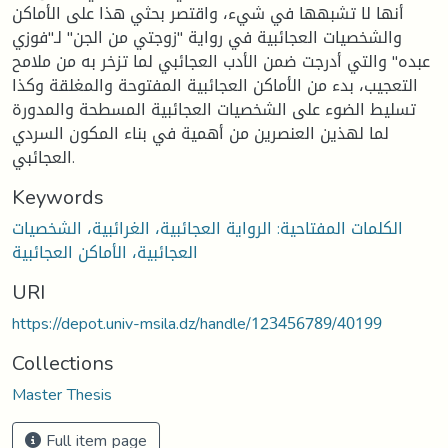
أنها لا تشبهها في شيء، واقتصر بحثي هذا على الأماكن
والشخصيات العجائبية في رواية "زوجتي من الجن" لـ"فوزي
عبده" والتي أدرجت ضمن الأدب العجائبي لما تزخر به من ملامح
التعجيب، بدء من الأماكن العجائبية المفتوحة والمغلقة وكذا
تسليط الضوء على الشخصيات العجائبية المسطحة والمدورة
لما لهذين العنصرين من أهمية في بناء المكون السردي
العجائبي.
Keywords
الكلمات المفتاحية: الرواية العجائبية، الغرائبية، الشخصيات
العجائبية، الأماكن العجائبية
URI
https://depot.univ-msila.dz/handle/123456789/40199
Collections
Master Thesis
Full item page