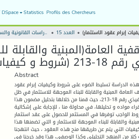
f DSpace
Statistics
Profils des Chercheurs
العدد 15
مجلة الأستاذ الباحث للدراسات القانونية والسياسية
قفية العامة(المبنية والقابلة 
يفيات إبرام عقود الاستثمار)
Abstract
هذه الدراسة تسليط الضوء على شروط وكيفيات إبرام عقود
ف العامة المبنية والقابلة للبناء الموجهة للاستثمار في ظل
المرسوم التنفيذي رقم 18-213، حيث قمنا من خلالها بتحليل مضمون هذا
اء مواده و تحليلها، في محاولة منا ، للإجابة على إشكالية
وط الواجب توفرها في المستثمر للحصول على عقد استثمار
بنية والقابلة للبناء الموجهة للاستثمار و التي تضمنها هذا
يفيات التي يتم عن طريقها منح هذه العقود ، حيث انتهجنا
 كلا من المنهج التحليلي وكذا الوصفي، هذا وقد خرجنا في