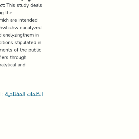
ng the
hich are intended
ghwhichw eanalyzed
nd analyzingthem in
tions stipulated in
ments of the public
fiers through
alytical and
الكلمات المفتاحية : 