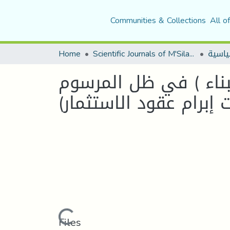
Communities & Collections
All o
Home
Scientific Journals of M'Sila University
للبناء ) في ظل المرسوم
Loading...
Files