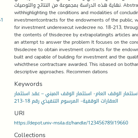
نهاية هذه الدراسة بمجموعة من النتائج والتوصيات. Abstract: This study deals
withhighlighting the conditions and modalities of concludi
51
investmentcontracts for the endowments of the public, w
for investment underexecut ivedecree no. 18-213, throu
the contents of thisdecree by extrapolatingits articles a
an attempt to answer the problem It focuses on the condi
thisdecree to obtain investment contracts for the endow
built and capable of building for investment and the quali
whichthese contractsare awarded. This isbased on bothan
descriptive approaches. Recommen dations
Keywords
استثمار الوقف العام- استثمار الوقف المبني – عقد استثمار
العقارات الوقفية- المرسوم التنفيذي رقم 18-213
URI
https://depot.univ-msila.dz/handle/123456789/19660
Collections