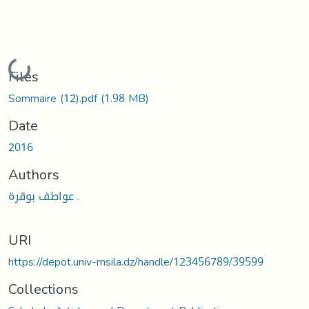
Loading...
Files
Sommaire (12).pdf
(1.98 MB)
Date
2016
Authors
عواطف بوقرة .
URI
https://depot.univ-msila.dz/handle/123456789/39599
Collections