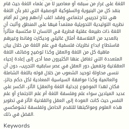
اللغة على غرار من سبقه أو معاصير لا من علماء اللغة حيث قام
بنقد كل من البنيوية والسلوكية الوصفية التي تقر بأن اللغة
هي نتاج تجريبي اجتماعي وفقد اغلب أراءهم ومن ثم أقام
نظريه التوليدية التحويلية معتمداً فيها على المنطق وأثبت أن
اللغة ذات طبيعة عقلية قطرية في الانسان لا مكتسبة متأثراً
بالعديد من الفلاسفة أمثال غاليلي وديكارت وفانط وغيرهم
فاستطاع ابداع نظريات فلسفية في علم اللغة من خلال بيان
ماهية كل من اللغة والعقل وكذا توضيح وضائف اللغة
المتعددة التي تغافل عنها الكثيرون مما أدى إلى إعادة إحياء
العقلانية وتفعيل دور العقل في عصر سابقيه التجريب، دون أن
ننسى محاولة توحيد الشعوب من خلال قوله باللغة الشاملة
والعالمية وكذا موافقة السياسية المعادية لكل حكم جائز،
فكان لهذا الموضوع (جدلية اللغة والعقل) الأثر، الكسر على
عديد الميادين سواء علم وفلسفة اللغة أم علم الاجتماع أو علم
النفس حيث كانت العودة إلى العقل والقلانية الأثر في تطوير
هذه العلوم ومواكبتها للتقدم الحاصل ولفلسفة تشومكسي
الفضل في ذلك.
Keywords