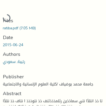
Loading...
Files
ratiba.pdf
(7.05 MB)
Date
2015-06-24
Authors
رتيبة, سعودي
Publisher
جامعة محمد بوضياف /كلية العلوم الإنسانية والاجتماعية
Abstract
تا ذذ انتلأا نتي سماذذين رثلمذذذثنف ذذ نتوذذذ ا نتاف ذذ نتلأا