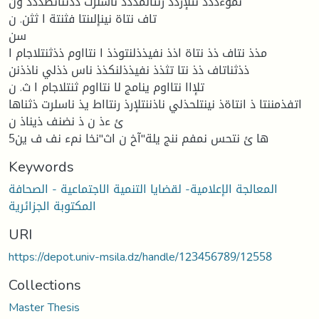
نموءذذذ نتلإرذذ رنتالمذذذ ناسلرت ذذثناتطذذذ ون
تاف نتاة نينإلىنتا فثنتة ا ثثن. ن
سن
مذذ نتاف ذذ نتاة اذذ نفيذذلنتوذذ ا نتااوم ذذثنتلاجام ا
ذذثناتاف ذذ نتا تثذذ نفيذذلنكذذ ناس ذذلي ناذذنن
تلإاا نتااوم ينامج لا نتااوم ثنتلاجام ا ث. ن
اتفذمننتا ذ انتاةذ نينتلحذلي ناذننتلإرذ رنتااط يذ ناسلرت ذثناها
ئ ءذ ن ذ نضنف ذيناذ ن
ها ئ نتحس نمفم ننج يلة"آخ ن اث"نخا نمء نف ف ين5
Keywords
المعالجة الإعلامية- لقضايا التنمية الاجتماعية - الصحافة
المكتوبة الجزائرية
URI
https://depot.univ-msila.dz/handle/123456789/12558
Collections
Master Thesis