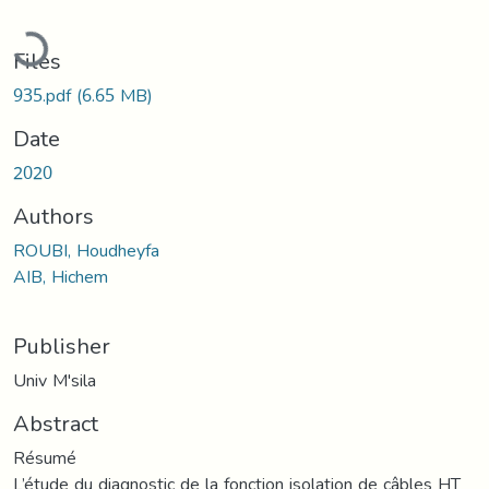
Loading...
Files
935.pdf
(6.65 MB)
Date
2020
Authors
ROUBI, Houdheyfa
AIB, Hichem
Publisher
Univ M'sila
Abstract
Résumé
L’étude du diagnostic de la fonction isolation de câbles HT