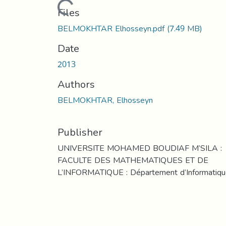
Loading...
Files
BELMOKHTAR Elhosseyn.pdf
(7.49 MB)
Date
2013
Authors
BELMOKHTAR, Elhosseyn
Publisher
UNIVERSITE MOHAMED BOUDIAF M’SILA :
FACULTE DES MATHEMATIQUES ET DE
L’INFORMATIQUE : Département d’Informatiq