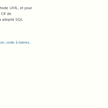
éthode UML, et pour
e C# de
 a adopté SQL
ion, code à barres,