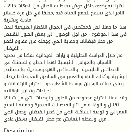
نظرا لتموضعه داخل حوض يحيط به الجبال من الجهات كلها ،
الامر الذي يسمح بتجمع المياه فيه ,مخلفا في كل مرة خسائر
مادية وبشرية .
هذا ما جعلنا نحن كمختصين في المجال الاخطار الطبيعية لبحث
في هذا الموضوع ، من اجل الوصول الى بعض الحلول لتقليص
من خطر فيضانات وحماية الحي وجعله مرن مقاوم لخطر
الفيضان .
من خلال الدراسة التحليلية وزيارات الميدانية تمكنا من تحديد
الاسباب والعوامل الرئيسية لهذا الخطر, والمتمثلة في
الخصائص الطبيعية , والخصائص الهيدرومناخية ,والخصائص
البشرية ,وكذلك البناء والتعمير في المناطق المعرضة للفيضان
وعلى حواف الوديان ووسط الشعاب دون احترام الارتفاقات و
اجراءات وتدابير الوقائية .
وقد قمنا باقتراح مجموعة من الحلول وتوصيات التي من شانها
تقليل و الوقاية من اثار الفيضانات المدمرة وحماية النسيج
العمراني و توعية الساكنة الحي من خطر الفيضان ,وجعل الحي
مرن, ويمكنه التعايش مع خطر الفيضان بشكل عادي .
Description