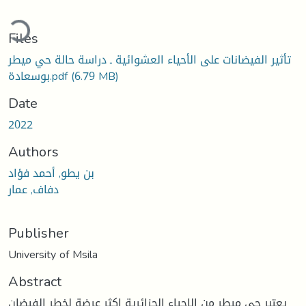
ading...
Files
تأثير الفيضانات على الأحياء العشوائية ـ دراسة حالة حي ميطر
(6.79 MB)
بوسعادة.pdf
Date
2022
Authors
بن يطو, أحمد فؤاد
دفاف, عمار
Publisher
University of Msila
Abstract
يعتبر حي ميطر من الاحياء الجزائرية اكثر عرضة لخطر الفيضان