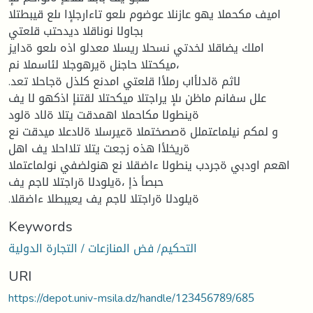
اميف مكحملا يهو عازنلا عوضوم ىلعو تاءارجلإا ىلع قيبطتلا
بجاولا نوناقلا ديدحتب قلعتي
املك يضاقلا لخدتي نسحلا ريسلا معدلو اذه ىلعو ةدايز
،ميكحتلا حاجنل ةيرهوجلا لئاسملا نم
.لاثم ةلدلأاب رملأا قلعتي امدنع كلذل ةجاحلا تعد
علل سفانم ماظن ىلإ يراجتلا ميكحتلا لقتنإ اذكهو لا يف
ةينطولا مكاحملا اهمدقت يتلا ةلاد ةلود
و لمكم نيلماعتملل ةصصختملا ةعيرسلا ةلادعلا ميدقت نع
ةريخلأا هذه زجعت يتلا تلااحلا يف اهل
اهعم اودبي ةجردب ينطولا ءاضقلا نع هنولضفي نولماعتملا
حبصأ ذإ ،ةيلودلا ةراجتلا لاجم يف
.ةيلودلا ةراجتلا لاجم يف يعيبطلا ءاضقلا
Keywords
التحكيم/ فض المنازعات / التجارة الدولية
URI
https://depot.univ-msila.dz/handle/123456789/685