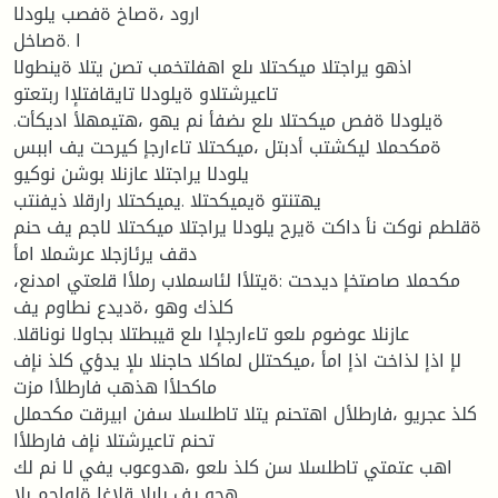
ارود ،ةصاخ ةفصب يلودلا
ا .ةصاخل
اذهو يراجتلا ميكحتلا ىلع اهفلتخمب تصن يتلا ةينطولا
تاعيرشتلاو ةيلودلا تايقافتلإا ربتعتو
.ةيلودلا ةفص ميكحتلا ىلع ىضفأ نم يهو ،هتيمهلأ اديكأت
ةمكحملا ليكشتب أدبتل ،ميكحتلا تاءارجإ كيرحت يف اببس
يلودلا يراجتلا عازنلا بوشن نوكيو
يهتنتو ةيميكحتلا .يميكحتلا رارقلا ذيفنتب
ةقلطم نوكت نأ داكت ةيرح يلودلا يراجتلا ميكحتلا لاجم يف حنم
دقف يرئازجلا عرشملا امأ
،مكحملا صاصتخإ ديدحت :ةيتلأا لئاسملاب رملأا قلعتي امدنع
كلذك وهو ،ةديدع نطاوم يف
.عازنلا عوضوم ىلعو تاءارجلإا ىلع قيبطتلا بجاولا نوناقلا
لإ اذإ لذاخت اذإ امأ ،ميكحتلل لماكلا حاجنلا ىلإ يدؤي كلذ نإف
ماكحلأا هذهب فارطلأا مزت
كلذ عجريو ،فارطلأل اهتحنم يتلا تاطلسلا سفن ابيرقت مكحملل
تحنم تاعيرشتلا نإف فارطلأا
اهب عتمتي تاطلسلا سن كلذ ىلعو ،هدوعوب يفي لا نم لك
هجو يف بابلا قلاغإ ةلواحم ىلإ