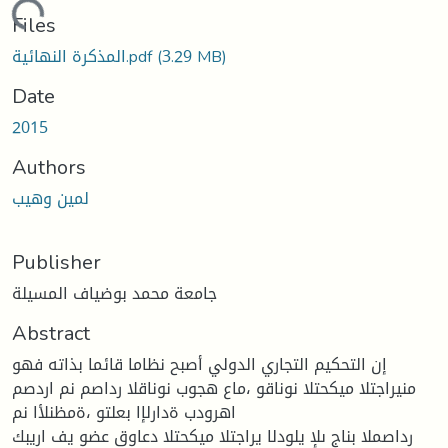
Loading...
Files
(3.29 MB)
المذكرة النهائية.pdf
Date
2015
Authors
لمين وهيب
Publisher
جامعة محمد بوضياف المسيلة
Abstract
إن التحكيم التجاري الدولي أصبح نظاما قائما بذاته فهو
منيراجتلا ميكحتلا نوناقو ،ماع هجوب نوناقلا رداصم نم اردصم
اهرودب ةدارلإا بعلتو ،ةمظنلأا نم
رداصملا بناج ىلإ يلودلا يراجتلا ميكحتلا دعاوق عضو يف اريبك