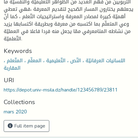
التّربويين من فهم العديد من الظواهر التّعليميّة والنّفسيّة ما
يجعلهم يختارون المسار الصّحيح لتقديم المعرفة ،فهي تعطي
أهميّة كبيرة لمصادر المعرفة واستراتيجيات التّعلم ، كما أنّ
وعي المتعلّم بما اكتسبه من معرفة وبطريقة اكتسابها يزيد
من نشاطه المتامعرفي ممّا يجعل منه فردا فاعلا في العمليّة
التّعلميّة.
Keywords
اللسانيات العرفانيّة ، النّص ، التّعليمية ، المعلّم ، المتّعلم ،
المقاربة
URI
https://depot.univ-msila.dz/handle/123456789/23811
Collections
mars 2020
Full item page