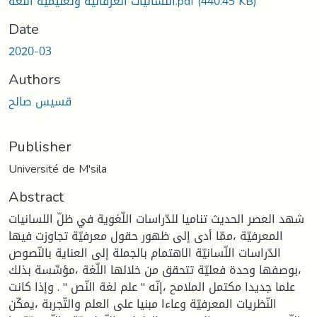
(440.45 KB)
اللسانيات العرفانية وتعليمية اللغة.pdf
Date
2020-03
Authors
قسيس صالح
Publisher
Université de M'sila
Abstract
شهد العصر الحديث تناميا للدّراسات اللّغوية في ظلّ اللسانيات
المعرفيّة ،ممّا أدى إلى ظهور حقول معرفيّة تجاوزت فيها
الدّراسات اللّسانيّة الاهتمام بالجملة إلى العناية بالنّصوص
،بوصفها وحدة فعليّة تتحقق من خلالها اللّغة ،مؤسِّسة بذلك
علما جديدا مكتمل الملامح ،إنّه " علم لغة النّص " . وإذا كانت
النّظريات المعرفيّة وعاءا مبنيا على العلم والتّجربة ،يمكّن