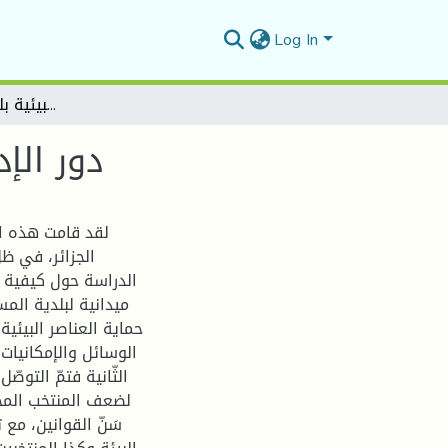
Log In
دور الإدارة المحلية في التنمية البيئية بلدية المسيلة انموذجا
دور الإ
لقد قامت هذه الد
الجزائر، في ظل
الدراسة حول كيفية مس
ميدانية لبلدية الم
حماية العناصر البيئي
الوسائل والإمكانيات 
الثّانية فتمّ التوصّ
لضعف المنتخب المح
سَنّ القوانين، مع