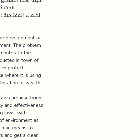
البيئة وكذا المنتخبي
المشاك.
الكلمات المفتاحية : ا
 the development of
onment. The problem
tributes to the
ducted in town of
ich protect
e where it is using
loitation of wealth
aws are insufficient
cy and effectiveness
ng laws, with
 of environment as
 human means to
s and get a clean