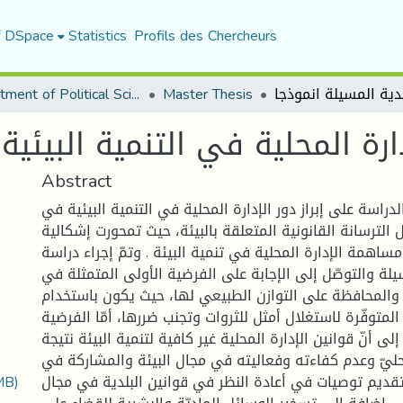
f DSpace
Statistics
Profils des Chercheurs
Department of Political Sciences
Master Thesis
دارة المحلية في التنمية البيئية
Abstract
راسة على إبراز دور الإدارة المحلية في التنمية البيئية في
 الترسانة القانونية المتعلقة بالبيئة، حيث تمحورت إشكالية
اهمة الإدارة المحلية في تنمية البيئة . وتمّ إجراء دراسة
سيلة والتوصّل إلى الإجابة على الفرضية الأولى المتمثلة في
ة والمحافظة على التوازن الطبيعي لها، حيث يكون باستخدام
المتوفّرة لاستغلال أمثل للثروات وتجنب ضررها، أمّا الفرضية
ل إلى أنّ قوانين الإدارة المحلية غير كافية لتنمية البيئة نتيجة
ليّ وعدم كفاءته وفعاليته في مجال البيئة والمشاركة في
MB)
 تقديم توصيات في أعادة النظر في قوانين البلدية في مجال