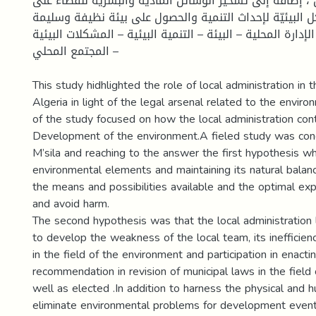
ن ، إضافة إلى تسخير الوسائل الماديّة والبشرية للقضاء على
ل البيئيّة لإحداث التنمية والحصول على بيئة نظيفة وسليمة
لإدارة المحلية – البيئة – التنمية البيئية – المشكلات البيئية
– المجتمع المحلي
This study hidhlighted the role of local administration in
Algeria in light of the legal arsenal related to the envir
of the study focused on how the local administration con
Development of the environment.A fieled study was con
M’sila and reaching to the answer the first hypothesis wh
environmental elements and maintaining its natural balanc
the means and possibilities available and the optimal exp
and avoid harm.
The second hypothesis was that the local administration l
to develop the weakness of the local team, its inefficien
in the field of the environment and participation in enacti
recommendation in revision of municipal laws in the field
well as elected .In addition to harness the physical and
eliminate environmental problems for development event