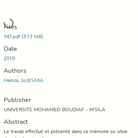
Loading...
Files
741.pdf
(3.13 MB)
Date
2019
Authors
Hamza, GUESMIA
Publisher
UNIVERSITE MOHAMED BOUDIAF - M’SILA
Abstract
Le travail effectué et présenté dans ce mémoire se situe