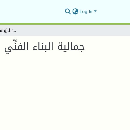
Log In
جمالية البناء الفنِّي في كتابة الرواية السِّير ذاتية الجزائرية الحديثة" -رواية "سِيرَةُ المُنْتَهَى" لـ(واسيني الأعرج) أنموذجاَ-
جمالية البناء الفنِّي 