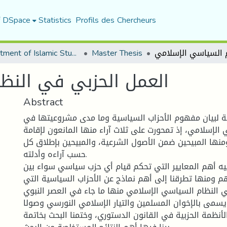
f DSpace
Statistics
Profils des Chercheurs
Department of Islamic Studies
Master Thesis
العمل الحزبي في النظ
Abstract
 لبيان مفهوم الأحزاب السياسية وما مدى مشروعيتها في
الإسلامي، إذ تمحورت على ثلاث آراء منها المانعون لإقامة
ومنها المبيحين ضمن الأصول الشرعية، والمبيحين بإطلاق كل
حسب آراءه وأدلته.
يه أهم المعايير التي تحكم قيام أي حزب سياسي سواء بين
م ومنها تطرقنا إلى أهم نماذج عن الأحزاب السياسية التي
النظام السياسي الإسلامي منها ما جاء في العصر النبوي
يسمى بالإخوان المسلمين والتيار الإسلامي النورسي وصولا
أنظمة الحزبية في القانون الدستوري، وختمنا البحث بخاتمة