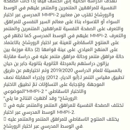
تهدف الدراسة الحالية إلى الكشف فيما إذا كانت الصفحة
النفسية للمراهقين المتنمرين والمتنمر عليهم في الوسط
المدرسي عبر اختبار MMPI-2 والرورشاخ تقترب من معايير
السواء أو اللاسواء بناءً على معالم السير النفسي للمراهق.
والتعرف على الصفحة النفسية للمراهقين المتنمرين والمتنمر
عليهم في الوسط المدرسي كما تظهر في MMPI-2. والتعرف
على المنتوج الاسقاطي للعينة عبر اختبار الرورشاخ. بالاعتماد
على المنهج العيادي. على عينة قوامها (2) حالة موزعة بين
حالة مراهق متنمر وحالة مراهق متنمر عليه في دراسة مقارنة
يزالون دراستهم بالمرحلة الثانوية بثانوية جابر بن حيان
بالمسيلة للعام الدراسي 2019/2020 وتم اختيارهم عن طريق
تطبيق مقياس التنمر لـ(أبو الديار، 2012) وإجراء المقابلة نصف
الموجهة. وللإجابة على التساؤلات تمّ تطبيق الاختبار
الموضوعي"MMPI-2 " والاختبار الاسقاطي
"الرورشاخ" وقد أظهرت النتائج ما يلي:
 تختلف الصفحة النفسية للمراهق المتنمر والمتنمر عليه في
الوسط المدرسي عبر اختبار MMPI-2.
 يختلف المنتوج الاسقاطي للمراهق المتنمر والمتنمر عليه
في الوسط المدرسي عبر اختبار الرورشاخ.