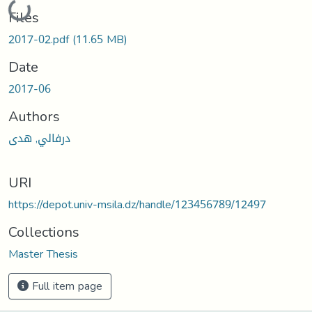
Loading...
Files
2017-02.pdf
(11.65 MB)
Date
2017-06
Authors
درفالي, هدى
URI
https://depot.univ-msila.dz/handle/123456789/12497
Collections
Master Thesis
Full item page