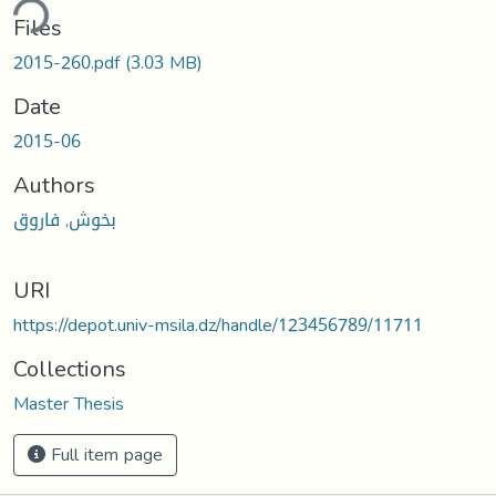
ding...
Files
2015-260.pdf
(3.03 MB)
Date
2015-06
Authors
بخوش, فاروق
URI
https://depot.univ-msila.dz/handle/123456789/11711
Collections
Master Thesis
Full item page