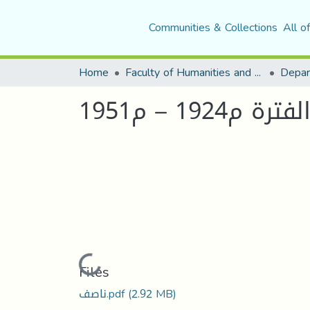
Communities & Collections
All o
Home
Faculty of Humanities and Social Sciences
Depar
192 – م1951
Loading...
Files
ناصف.pdf
(2.92 MB)