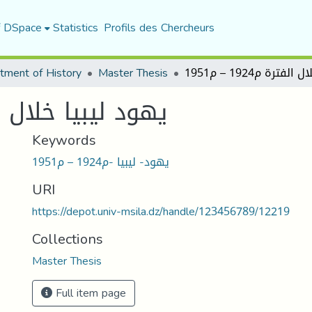
f DSpace
Statistics
Profils des Chercheurs
tment of History
Master Thesis
يهود ليبيا خلال الفترة م4
Keywords
يهود- ليبيا -م1924 – م1951
URI
https://depot.univ-msila.dz/handle/123456789/12219
Collections
Master Thesis
Full item page