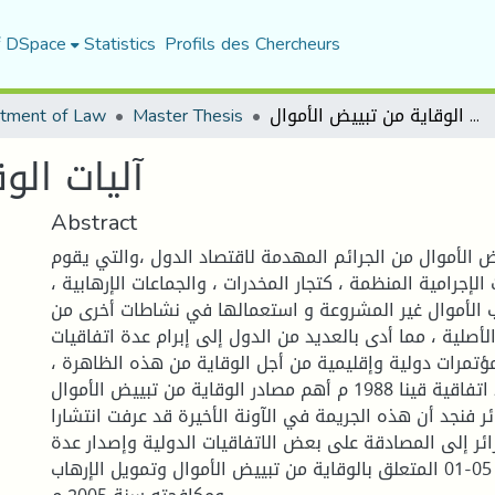
f DSpace
Statistics
Profils des Chercheurs
آليات الوقاية من تبييض الأموال
Master Thesis
tment of Law
آليات الو
Abstract
ض الأموال من الجرائم المهدمة لاقتصاد الدول ،والتي يقوم
 الإجرامية المنظمة ، كتجار المخدرات ، والجماعات الإرهابية ،
الأموال غير المشروعة و استعمالها في نشاطات أخرى من
لأصلية ، مما أدى بالعديد من الدول إلى إبرام عدة اتفاقيات
تمرات دولية وإقليمية من أجل الوقاية من هذه الظاهرة ،
وتعد اتفاقية قينا 1988 م أهم مصادر الوقاية من تبييض الأموال.
ئر فنجد أن هذه الجريمة في الآونة الأخيرة قد عرفت انتشارا
زائر إلى المصادقة على بعض الاتفاقيات الدولية وإصدار عدة
قوانين منها قانون 05-01 المتعلق بالوقاية من تبييض الأموال وتمويل الإرهاب