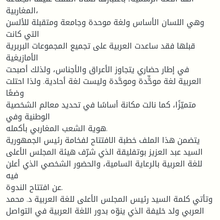
المغاربية،
وهي اللسان الأساس ولغة موحدة وجامعة ومتقبلة للألسن
التي كانت
قبلها فقد ساعدت العربية على تجميع المجموعات البربرية
الأمازيغية
في إطار حضاري يتجاوز الأعراق والأجناس، ولذلك أصبحت
العربية لغة موحِّّدة وموحَّدة وليست لغة أحادية. ولذا احتلت
وضعًا
متميّزًا، كما نالت مكانة أساسًا في تحديد معالم الشخصية
الوطنية وفي
هوية الشعب المغاربي بأكمله.
يتضمن هذا الملف خطبة الافتتاح لفخامة رئيس الجمهورية
السيد عبد العزيز بوتفليقة الذي شرّف هيئة المجلس الأعلى
للغة العربية بالرعاية السامية، والحضور الشخصي الذي أعلن
فيه
عن افتتاح الندوة.
وتأتي كلمة السيد رئيس المجلس الأعلى للغة العربية د. محمد
العربي ولد خليفة الذي ينوّه بدور اللغة العربية في التواصل