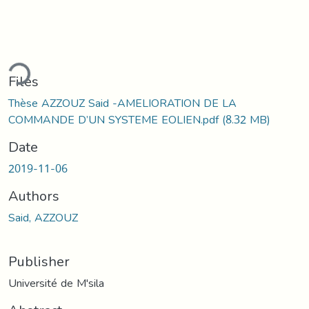
ding...
Files
Thèse AZZOUZ Said -AMELIORATION DE LA
COMMANDE D’UN SYSTEME EOLIEN.pdf
(8.32 MB)
Date
2019-11-06
Authors
Said, AZZOUZ
Publisher
Université de M'sila