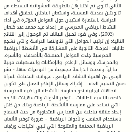
الثاني ثانوي تم اختيارهن بالطريقة العشوائية البسيطة من
ثانويتين بمدينة المسيلة، واستعان الباحثان لتحقيق أهداف
الدراسة باستمارة استبيان حول العوامل المؤثرة في أداء
النشاط الرياضي المدرسي من إعداد عيد محمد عيد كنعان
(2003)، وفي ضوء تحليل البيانات تم الوصول إلى النتائج
التالية: إن ترتيب العوامل التي تناولتها الدراسة والتي تشجع
طالبات المرحلة الثانوية على المشاركة في الأنشطة الرياضية
المدرسية جاءت العوامل المتعلقة بالأصدقاء، والأسرة،
والمدرسة، ووسائل الإعلام، والإمكانات والتسهيلات مرتبة
تنازلياً. وقدمت الدراسة مجموعة من التوصيات منها: - نشر
الوعي عن أهمية النشاط الرياضي، وجوانبه المختلفة للمرأة
ضمن التعليم العام. - إشراك وسائل الإعلام للعمل على تكوين
اتجاهات ايجابية نحو ممارسة الأنشطة الرياضية المدرسية
خاصة بالنسبة للطالبات. - توفير الأدوات والتسهيلات اللازمة
التي تساعد على ممارسة الأنشطة الرياضية وذلك من خلال
إيجاد علاقة تبادلية بين المدارس المتجاورة من حيث السماح
باستخدام الملاعب والأدوات الرياضية. - ضرورة توفير الألعاب
الرياضية الممتعة والمتنوعة التي تلبي احتياجات ورغبات