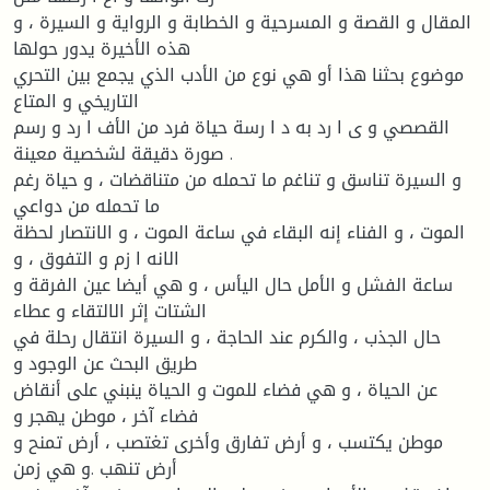
المقال و القصة و المسرحیة و الخطابة و الروایة و السیرة ، و
هذه الأخیرة یدور حولها
موضوع بحثنا هذا أو هي نوع من الأدب الذي یجمع بین التحري
التاریخي و المتاع
القصصي و ی ا رد به د ا رسة حیاة فرد من الأف ا رد و رسم
صورة دقیقة لشخصیة معینة .
و السیرة تناسق و تناغم ما تحمله من متناقضات ، و حیاة رغم
ما تحمله من دواعي
الموت ، و الفناء إنه البقاء في ساعة الموت ، و الانتصار لحظة
الانه ا زم و التفوق ، و
ساعة الفشل و الأمل حال الیأس ، و هي أیضا عین الفرقة و
الشتات إثر الالتقاء و عطاء
حال الجذب ، والكرم عند الحاجة ، و السیرة انتقال رحلة في
طریق البحث عن الوجود و
عن الحیاة ، و هي فضاء للموت و الحیاة ینبني على أنقاض
فضاء آخر ، موطن یهجر و
موطن یكتسب ، و أرض تفارق وأخرى تغتصب ، أرض تمنح و
أرض تنهب .و هي زمن