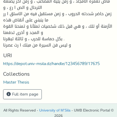
ماض تغمره الأمجاد ، و زمن یلیه المصاعب ، و زمن آخر یصنعه
الترحال و الص ا رع ، و
زمن حاضر شددته الحروب ، و زمن مستقبل فیه من الاستق ا رر
ما ینبني على أنقاض هذه
الأزمنة أو تلك ، و هي قبل ذلك شخصیات تملأنا و تمنحنا القوة
و المجد و أخرى تدفعنا
بكل حماسة للحرب ، و ثالثة تبهرنا .
و لیس فن السیرة من مبتك ا رت عصرنا
URI
https://depot.univ-msila.dz/handle/123456789/17675
Collections
Master Thesis
Full item page
All Rights Reserved -
University of M'Sila
- UMB Electronic Portal ©
2026