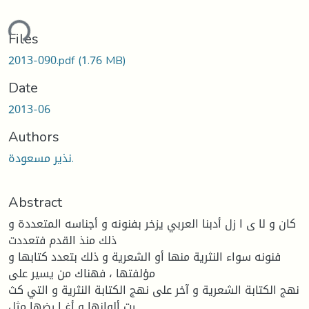
ding...
Files
2013-090.pdf
(1.76 MB)
Date
2013-06
Authors
نذیر مسعودة.
Abstract
كان و لا ی ا زل أدبنا العربي یزخر بفنونه و أجناسه المتعددة و
ذلك منذ القدم فتعددت
فنونه سواء النثریة منها أو الشعریة و ذلك بتعدد كتابها و
مؤلفتها ، فهناك من یسیر على
نهج الكتابة الشعریة و آخر على نهج الكتابة النثریة و التي كث
رت ألوانها و أغ ا رضها مثل